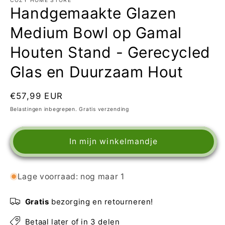
COZY HOME STORE
Handgemaakte Glazen
Medium Bowl op Gamal
Houten Stand - Gerecycled
Glas en Duurzaam Hout
Normale
€57,99 EUR
prijs
Belastingen inbegrepen. Gratis verzending
In mijn winkelmandje
Lage voorraad: nog maar 1
Gratis
bezorging en retourneren!
Betaal later of in 3 delen