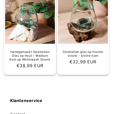
Handgemaakt Gesmolten
Gesmolten glas op houten
Glas op Hout – Medium
stronk - kleine kom
Kom op Whitewash Stronk
Normale
€32,99 EUR
Normale
€38,99 EUR
prijs
prijs
Klantenservice