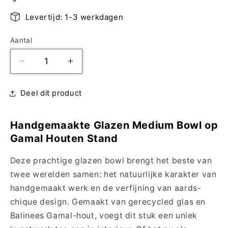
Levertijd: 1-3 werkdagen
Aantal
Aantal
Aantal
Aantal
verlagen
verhogen
voor
voor
Deel dit product
Handgemaakte
Handgemaakte
Glazen
Glazen
Medium
Medium
Handgemaakte Glazen Medium Bowl op
Bowl
Bowl
Gamal Houten Stand
op
op
Gamal
Gamal
Deze prachtige glazen bowl brengt het beste van
Houten
Houten
twee werelden samen: het natuurlijke karakter van
Stand
Stand
handgemaakt werk en de verfijning van aards-
-
-
Gerecycled
Gerecycled
chique design. Gemaakt van gerecycled glas en
Glas
Glas
Balinees Gamal-hout, voegt dit stuk een uniek
en
en