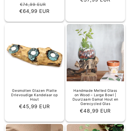
Normale
Aanbiedingsprijs
€74,99 EUR
prijs
€64,99 EUR
prijs
Gesmolten Glazen Platte
Handmade Melted Glass
Drievoudige Kandelaar op
on Wood – Large Bowl |
Hout
Duurzaam Gamal Hout en
Gerecycled Glas
Normale
€45,99 EUR
Normale
€48,99 EUR
prijs
prijs