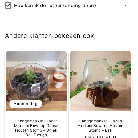
Hoe kan ik de retourzending doen?
Andere klanten bekeken ook
Aanbieding
Handgemaakte Glazen
Handgemaakte Glazen
Medium Bowl op Gamal
Medium Bowl op Houten
Houten Stomp – Uniek
Stomp – Bali
Bali Design
Normale
€37,99 EUR