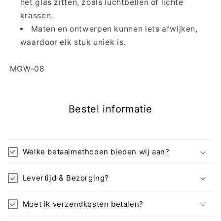
het glas zitten, zoals luchtbellen of lichte
krassen.
Maten en ontwerpen kunnen iets afwijken,
waardoor elk stuk uniek is.
SKU:
MGW-08
Bestel informatie
Welke betaalmethoden bieden wij aan?
Levertijd & Bezorging?
Moet ik verzendkosten betalen?