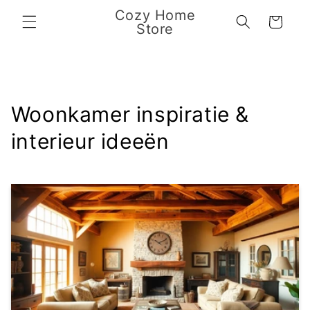
Meteen
Cozy Home
naar de
Winkelwagen
Store
content
Woonkamer inspiratie &
interieur ideeën